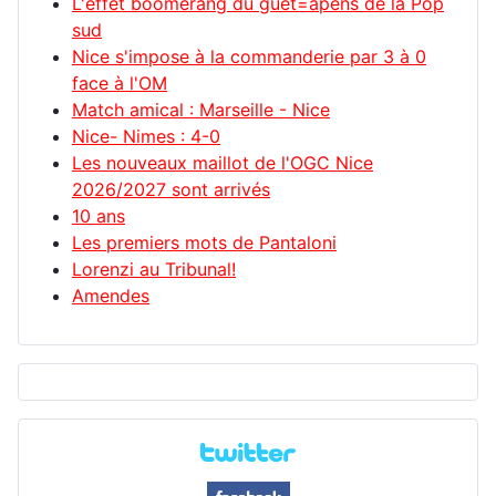
L'effet boomerang du guet=apens de la Pop
sud
Nice s'impose à la commanderie par 3 à 0
face à l'OM
Match amical : Marseille - Nice
Nice- Nimes : 4-0
Les nouveaux maillot de l'OGC Nice
2026/2027 sont arrivés
10 ans
Les premiers mots de Pantaloni
Lorenzi au Tribunal!
Amendes