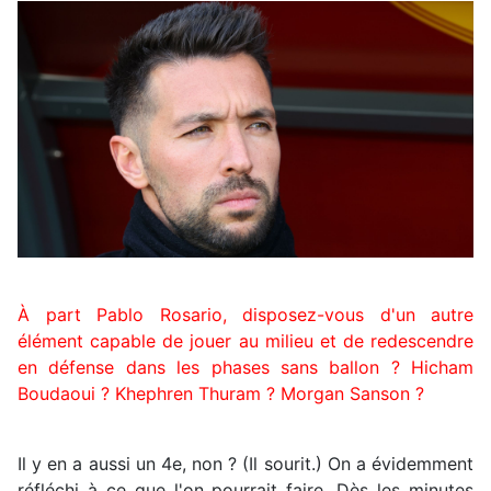
À part Pablo Rosario, disposez-vous d'un autre
élément capable de jouer au milieu et de redescendre
en défense dans les phases sans ballon ? Hicham
Boudaoui ? Khephren Thuram ? Morgan Sanson ?
Il y en a aussi un 4e, non ? (Il sourit.) On a évidemment
réfléchi à ce que l'on pourrait faire. Dès les minutes