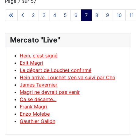
Page 7 sur 57
2
3
4
5
6
7
8
9
10
11
Mercato "Live"
Hein, c'est signé
Exit Magri
Le départ de Louchet confirmé
Hein arrive, Louchet s'en va suivi par Cho
James Tavernier
Magri ne devrait pas venir
Ca se décante...
Frank Magri
Enzo Molebe
Gauthier Gallon