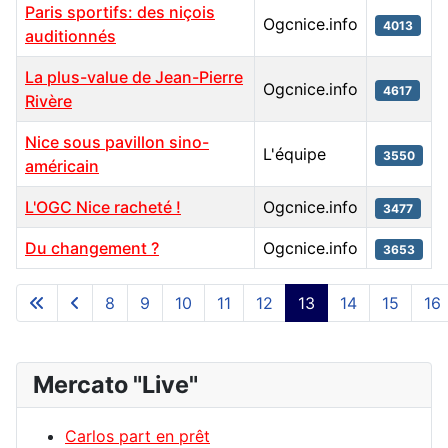
Paris sportifs: des niçois
Ogcnice.info
4013
auditionnés
La plus-value de Jean-Pierre
Ogcnice.info
4617
Rivère
Nice sous pavillon sino-
L'équipe
3550
américain
L'OGC Nice racheté !
Ogcnice.info
3477
Du changement ?
Ogcnice.info
3653
Articles
8
9
10
11
12
13
14
15
16
Page 13 sur 195
Mercato "Live"
Carlos part en prêt