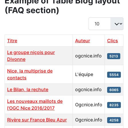
Example of Table Blog layout
(FAQ section)
Afficher #
Titre
Auteur
Clics
Le groupe niçois pour
ogcnice.info
5213
Divonne
Nice, la multiprise de
L'équipe
5554
contacts
Le Bilan, la rechute
ogcnice.info
6065
Les nouveaux maillots de
Ogcnice.info
8235
l'OGC Nice 2016/2017
Rivère sur France Bleu Azur
Ogcnice.info
4258