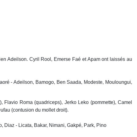
lien Adeilson. Cyril Rool, Emerse Faé et Apam ont laissés au
 Traoré - Adeilson, Bamogo, Ben Saada, Modeste, Mouloungui,
e), Flavio Roma (quadriceps), Jerko Leko (pommette), Camel
fau (contusion du mollet droit).
, Diaz - Licata, Bakar, Nimani, Gakpé, Park, Pino