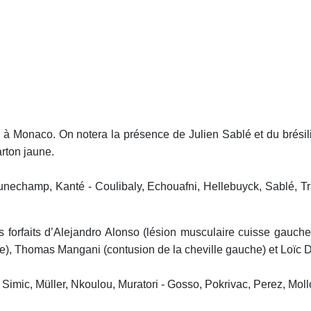
ace à Monaco. On notera la présence de Julien Sablé et du brési
rton jaune.
Jeunechamp, Kanté - Coulibaly, Echouafni, Hellebuyck, Sablé,
 forfaits d’Alejandro Alonso (lésion musculaire cuisse gauch
e), Thomas Mangani (contusion de la cheville gauche) et Loïc Du
imic, Müller, Nkoulou, Muratori - Gosso, Pokrivac, Perez, Mollo