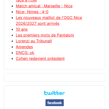
face à l'OM
Match amical : Marseille - Nice
Nice- Nimes : 4-0
Les nouveaux maillot de l'OGC Nice
2026/2027 sont arrivés
10 ans
Les premiers mots de Pantaloni
Lorenzi au Tribunal!
Amendes
DNCG: ok
Cohen redevient président