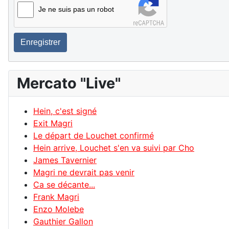
Je ne suis pas un robot
Enregistrer
Mercato "Live"
Hein, c'est signé
Exit Magri
Le départ de Louchet confirmé
Hein arrive, Louchet s'en va suivi par Cho
James Tavernier
Magri ne devrait pas venir
Ca se décante...
Frank Magri
Enzo Molebe
Gauthier Gallon