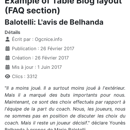
Example of Table Blog layout
(FAQ section)
Balotelli: L'avis de Belhanda
Détails
Écrit par :
Ogcnice.info
Publication : 26 Février 2017
Création : 26 Février 2017
Mis à jour : 1 Juin 2017
Clics : 3312
"
Il a moins joué. Il a surtout moins joué à l'extérieur.
Mais il a marqué des buts importants pour nous.
Maintenant, ce sont des choix effectués par rapport à
l'équipe de la part du coach. Nous, les joueurs, nous
ne sommes pas en position de discuter les choix du
coach. Mais il reste un joueur décisif
." déclare Younès
Belhanda à propos de Mario Balotelli.