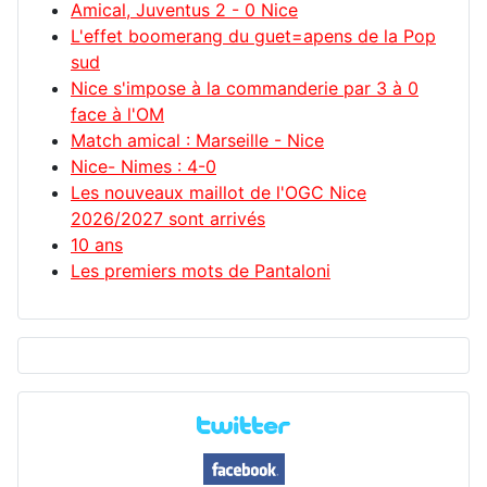
Amical, Juventus 2 - 0 Nice
L'effet boomerang du guet=apens de la Pop
sud
Nice s'impose à la commanderie par 3 à 0
face à l'OM
Match amical : Marseille - Nice
Nice- Nimes : 4-0
Les nouveaux maillot de l'OGC Nice
2026/2027 sont arrivés
10 ans
Les premiers mots de Pantaloni