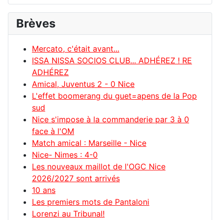
Brèves
Mercato, c'était avant...
ISSA NISSA SOCIOS CLUB... ADHÉREZ ! RE
ADHÉREZ
Amical, Juventus 2 - 0 Nice
L'effet boomerang du guet=apens de la Pop
sud
Nice s'impose à la commanderie par 3 à 0
face à l'OM
Match amical : Marseille - Nice
Nice- Nimes : 4-0
Les nouveaux maillot de l'OGC Nice
2026/2027 sont arrivés
10 ans
Les premiers mots de Pantaloni
Lorenzi au Tribunal!