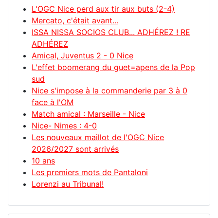
L'OGC Nice perd aux tir aux buts (2-4)
Mercato, c'était avant...
ISSA NISSA SOCIOS CLUB... ADHÉREZ ! RE
ADHÉREZ
Amical, Juventus 2 - 0 Nice
L'effet boomerang du guet=apens de la Pop
sud
Nice s'impose à la commanderie par 3 à 0
face à l'OM
Match amical : Marseille - Nice
Nice- Nimes : 4-0
Les nouveaux maillot de l'OGC Nice
2026/2027 sont arrivés
10 ans
Les premiers mots de Pantaloni
Lorenzi au Tribunal!