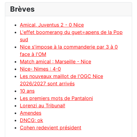
Brèves
Amical, Juventus 2 - 0 Nice
L'effet boomerang du guet=apens de la Pop
sud
Nice s'impose à la commanderie par 3 à 0
face à l'OM
Match amical : Marseille - Nice
Nice- Nimes : 4-0
Les nouveaux maillot de l'OGC Nice
2026/2027 sont arrivés
10 ans
Les premiers mots de Pantaloni
Lorenzi au Tribunal!
Amendes
DNCG: ok
Cohen redevient président