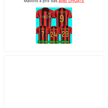
Maillots à prix bas
avec DHGATE