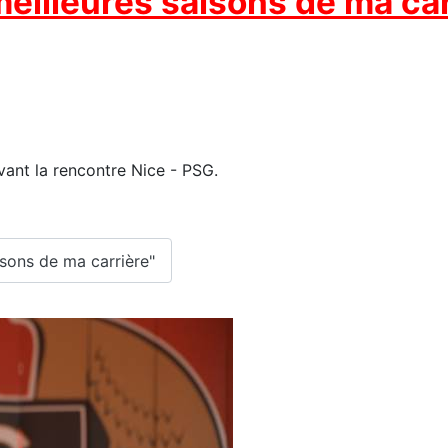
s meilleures saisons de ma ca
vant la rencontre Nice - PSG.
aisons de ma carrière"