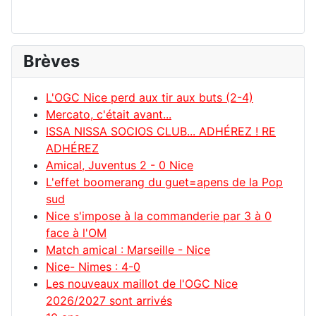
Brèves
L'OGC Nice perd aux tir aux buts (2-4)
Mercato, c'était avant...
ISSA NISSA SOCIOS CLUB... ADHÉREZ ! RE
ADHÉREZ
Amical, Juventus 2 - 0 Nice
L'effet boomerang du guet=apens de la Pop
sud
Nice s'impose à la commanderie par 3 à 0
face à l'OM
Match amical : Marseille - Nice
Nice- Nimes : 4-0
Les nouveaux maillot de l'OGC Nice
2026/2027 sont arrivés