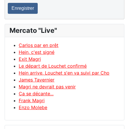
Enregistrer
Mercato "Live"
Carlos par en prêt
Hein, c'est signé
Exit Magri
Le départ de Louchet confirmé
Hein arrive, Louchet s'en va suivi par Cho
James Tavernier
Magri ne devrait pas venir
Ca se décante...
Frank Magri
Enzo Molebe