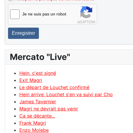
Je ne suis pas un robot
Enregistrer
Mercato "Live"
Hein, c'est signé
Exit Magri
Le départ de Louchet confirmé
Hein arrive, Louchet s'en va suivi par Cho
James Tavernier
Magri ne devrait pas venir
Ca se décante...
Frank Magri
Enzo Molebe