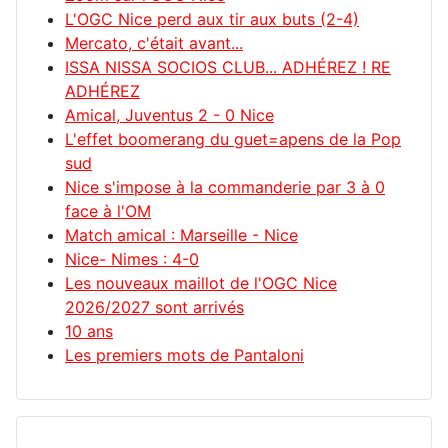
L'OGC Nice perd aux tir aux buts (2-4)
Mercato, c'était avant...
ISSA NISSA SOCIOS CLUB... ADHÉREZ ! RE
ADHÉREZ
Amical, Juventus 2 - 0 Nice
L'effet boomerang du guet=apens de la Pop
sud
Nice s'impose à la commanderie par 3 à 0
face à l'OM
Match amical : Marseille - Nice
Nice- Nimes : 4-0
Les nouveaux maillot de l'OGC Nice
2026/2027 sont arrivés
10 ans
Les premiers mots de Pantaloni