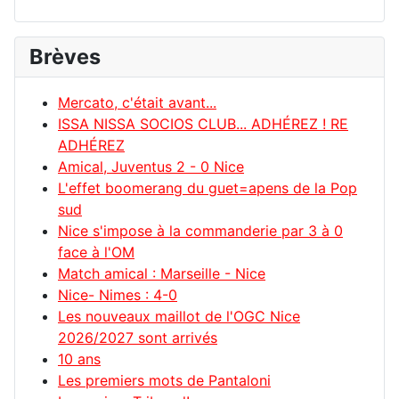
Brèves
Mercato, c'était avant...
ISSA NISSA SOCIOS CLUB... ADHÉREZ ! RE
ADHÉREZ
Amical, Juventus 2 - 0 Nice
L'effet boomerang du guet=apens de la Pop
sud
Nice s'impose à la commanderie par 3 à 0
face à l'OM
Match amical : Marseille - Nice
Nice- Nimes : 4-0
Les nouveaux maillot de l'OGC Nice
2026/2027 sont arrivés
10 ans
Les premiers mots de Pantaloni