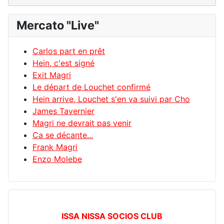
Mercato "Live"
Carlos part en prêt
Hein, c'est signé
Exit Magri
Le départ de Louchet confirmé
Hein arrive, Louchet s'en va suivi par Cho
James Tavernier
Magri ne devrait pas venir
Ca se décante...
Frank Magri
Enzo Molebe
ISSA NISSA SOCIOS CLUB