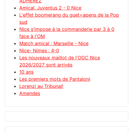
ADHÉREZ
Amical, Juventus 2 - 0 Nice
L'effet boomerang du guet=apens de la Pop
sud
Nice s'impose à la commanderie par 3 à 0
face à l'OM
Match amical : Marseille - Nice
Nice- Nimes : 4-0
Les nouveaux maillot de l'OGC Nice
2026/2027 sont arrivés
10 ans
Les premiers mots de Pantaloni
Lorenzi au Tribunal!
Amendes