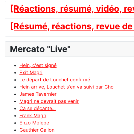
[Réactions, résumé, vidéo, re
[Résumé, réactions, revue de 
Mercato "Live"
Hein, c'est signé
Exit Magri
Le départ de Louchet confirmé
Hein arrive, Louchet s'en va suivi par Cho
James Tavernier
Magri ne devrait pas venir
Ca se décante...
Frank Magri
Enzo Molebe
Gauthier Gallon