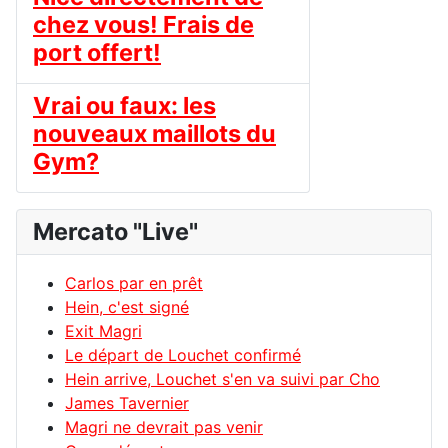
chez vous! Frais de
port offert!
Vrai ou faux: les
nouveaux maillots du
Gym?
Mercato "Live"
Carlos par en prêt
Hein, c'est signé
Exit Magri
Le départ de Louchet confirmé
Hein arrive, Louchet s'en va suivi par Cho
James Tavernier
Magri ne devrait pas venir