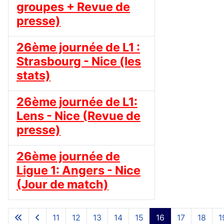
groupes + Revue de
presse)
26ème journée de L1 :
Strasbourg - Nice (les
stats)
26ème journée de L1:
Lens - Nice (Revue de
presse)
26ème journée de
Ligue 1: Angers - Nice
(Jour de match)
11
12
13
14
15
16
17
18
1
Page 16 sur 23