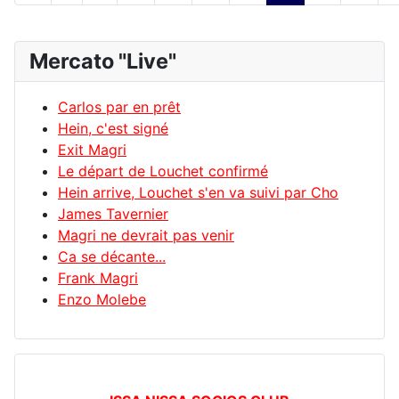
Mercato "Live"
Carlos par en prêt
Hein, c'est signé
Exit Magri
Le départ de Louchet confirmé
Hein arrive, Louchet s'en va suivi par Cho
James Tavernier
Magri ne devrait pas venir
Ca se décante...
Frank Magri
Enzo Molebe