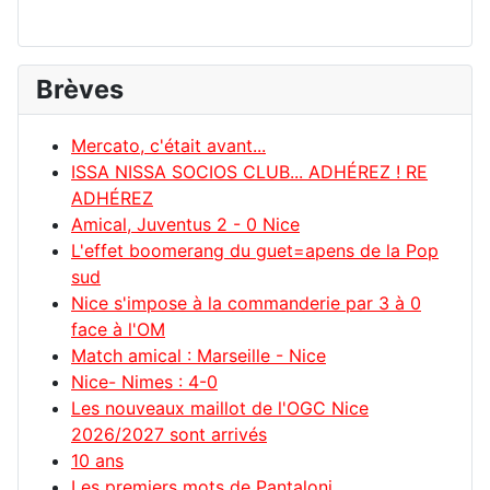
Brèves
Mercato, c'était avant...
ISSA NISSA SOCIOS CLUB... ADHÉREZ ! RE
ADHÉREZ
Amical, Juventus 2 - 0 Nice
L'effet boomerang du guet=apens de la Pop
sud
Nice s'impose à la commanderie par 3 à 0
face à l'OM
Match amical : Marseille - Nice
Nice- Nimes : 4-0
Les nouveaux maillot de l'OGC Nice
2026/2027 sont arrivés
10 ans
Les premiers mots de Pantaloni