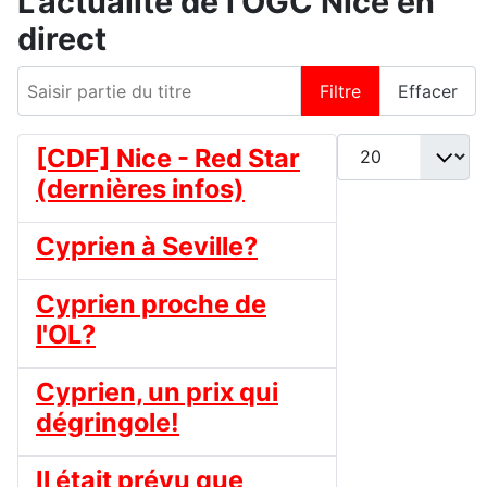
L'actualité de l'OGC Nice en
direct
Saisir partie du titre
Filtre
Effacer
Afficher #
[CDF] Nice - Red Star
(dernières infos)
Cyprien à Seville?
Cyprien proche de
l'OL?
Cyprien, un prix qui
dégringole!
Il était prévu que