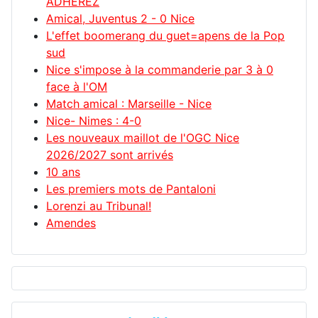
ADHÉREZ
Amical, Juventus 2 - 0 Nice
L'effet boomerang du guet=apens de la Pop
sud
Nice s'impose à la commanderie par 3 à 0
face à l'OM
Match amical : Marseille - Nice
Nice- Nimes : 4-0
Les nouveaux maillot de l'OGC Nice
2026/2027 sont arrivés
10 ans
Les premiers mots de Pantaloni
Lorenzi au Tribunal!
Amendes