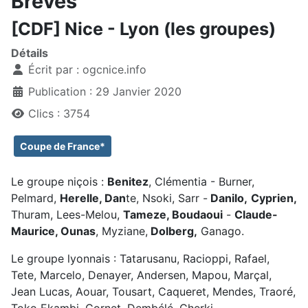
Brèves
[CDF] Nice - Lyon (les groupes)
Détails
Écrit par :
ogcnice.info
Publication : 29 Janvier 2020
Clics : 3754
Coupe de France*
Le groupe niçois :
Benitez
, Clémentia - Burner,
Pelmard,
Herelle, Dan
te, Nsoki, Sarr -
Danilo,
Cyprien,
Thuram, Lees-Melou,
Tameze, Boudaoui
-
Claude-
Maurice, Ounas
, Myziane,
Dolberg,
Ganago.
Le groupe lyonnais : Tatarusanu, Racioppi, Rafael,
Tete, Marcelo, Denayer, Andersen, Mapou, Marçal,
Jean Lucas, Aouar, Tousart, Caqueret, Mendes, Traoré,