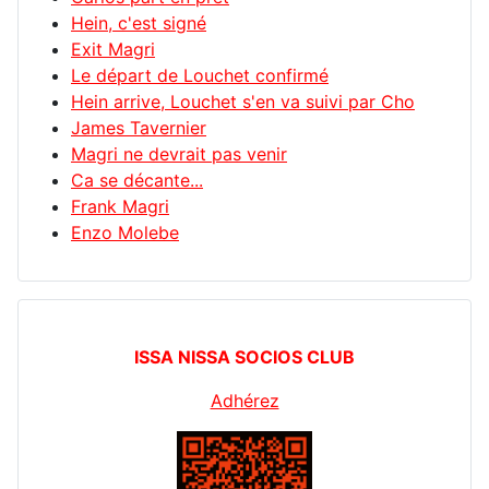
Hein, c'est signé
Exit Magri
Le départ de Louchet confirmé
Hein arrive, Louchet s'en va suivi par Cho
James Tavernier
Magri ne devrait pas venir
Ca se décante...
Frank Magri
Enzo Molebe
ISSA NISSA SOCIOS CLUB
Adhérez