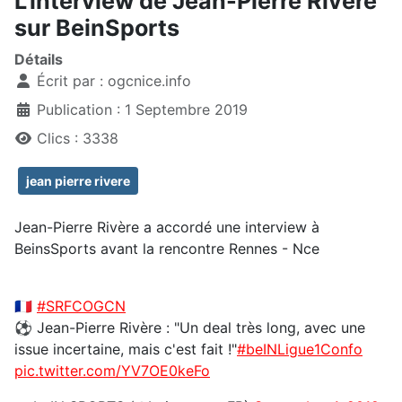
L'interview de Jean-Pierre Rivère
sur BeinSports
Détails
Écrit par :
ogcnice.info
Publication : 1 Septembre 2019
Clics : 3338
jean pierre rivere
Jean-Pierre Rivère a accordé une interview à
BeinsSports avant la rencontre Rennes - Nce
🇫🇷
#SRFCOGCN
⚽️ Jean-Pierre Rivère : "Un deal très long, avec une
issue incertaine, mais c'est fait !"
#beINLigue1Confo
pic.twitter.com/YV7OE0keFo