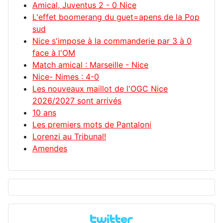
Amical, Juventus 2 - 0 Nice
L'effet boomerang du guet=apens de la Pop
sud
Nice s'impose à la commanderie par 3 à 0
face à l'OM
Match amical : Marseille - Nice
Nice- Nimes : 4-0
Les nouveaux maillot de l'OGC Nice
2026/2027 sont arrivés
10 ans
Les premiers mots de Pantaloni
Lorenzi au Tribunal!
Amendes