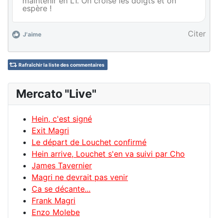
maintenir en L1. On croise les doigts et on
espère !
Citer
J'aime
Rafraîchir la liste des commentaires
Mercato "Live"
Hein, c'est signé
Exit Magri
Le départ de Louchet confirmé
Hein arrive, Louchet s'en va suivi par Cho
James Tavernier
Magri ne devrait pas venir
Ca se décante...
Frank Magri
Enzo Molebe