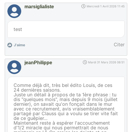
marsiglialiste
Mercredi 1 Avril 2026 11:45
test
Citer
J'aime
jeanPhilippe
Mardi 31 Mars 2026 06:51
Comme déjà dit, très bel édito Louis, de ces
24 dernières saisons.
Juste un détail à propos de ta 1ère phrase : tu
dis "quelques mois", mais depuis 9 mois (juillet
dernier), on savait qu'on fonçait dans le mur
avec ce recrutement, avis vraisemblablement
partagé par Clauss qui a voulu se tirer vite fait
de ce guêpier...
Maintenant reste à espérer l'accouchement
d'1/2 miracle qui nous permettrait de nous